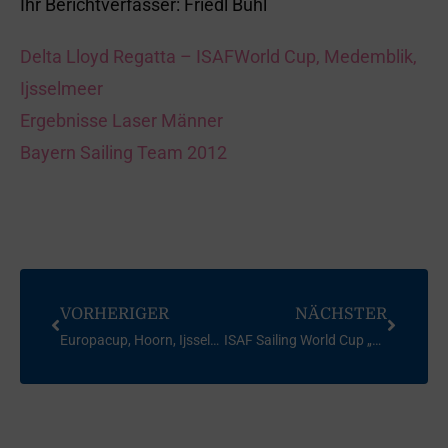
Ihr Berichtverfasser: Friedl Buhl
Delta Lloyd Regatta – ISAFWorld Cup, Medemblik,
Ijsselmeer
Ergebnisse Laser Männer
Bayern Sailing Team 2012
VORHERIGER
NÄCHSTER
Europacup, Hoorn, Ijsselmeer, Niederlande, 2009
ISAF Sailing World Cup „Kieler Woche“, Kiel / Ostsee, 2009 (Aktuelle Tagesberichte)