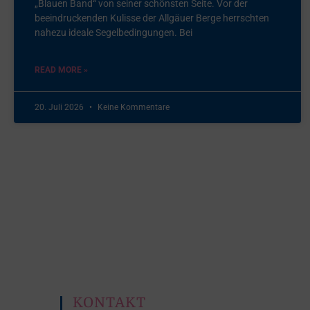
„Blauen Band“ von seiner schönsten Seite. Vor der
beeindruckenden Kulisse der Allgäuer Berge herrschten
nahezu ideale Segelbedingungen. Bei
READ MORE »
20. Juli 2026
Keine Kommentare
KONTAKT