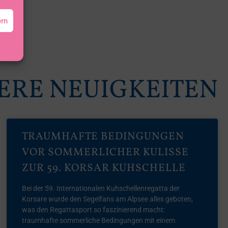
ern
ERE NEUIGKEITEN
TRAUMHAFTE BEDINGUNGEN
VOR SOMMERLICHER KULISSE
ZUR 59. KORSAR KUHSCHELLE
Bei der 59. Internationalen Kuhschellenregatta der
Korsare wurde den Segelfans am Alpsee alles geboten,
was den Regattasport so faszinierend macht:
traumhafte sommerliche Bedingungen mit einem