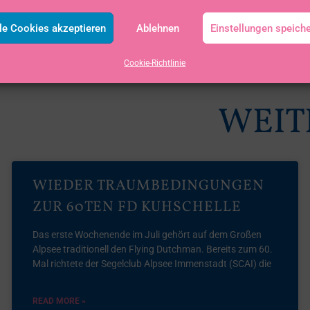
le Cookies akzeptieren
Ablehnen
Einstellungen speich
Cookie-Richtlinie
WEIT
WIEDER TRAUMBEDINGUNGEN
ZUR 60TEN FD KUHSCHELLE
Das erste Wochenende im Juli gehört auf dem Großen
Alpsee traditionell den Flying Dutchman. Bereits zum 60.
Mal richtete der Segelclub Alpsee Immenstadt (SCAI) die
READ MORE »