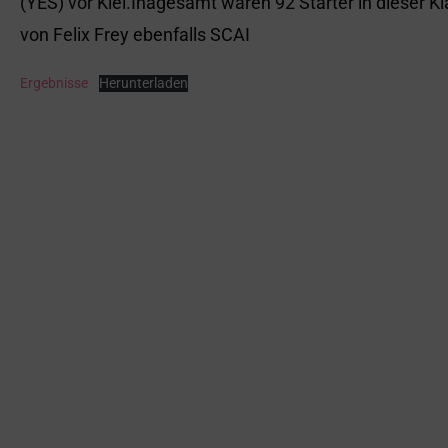
(YES) vor Kiel.Inagesamt waren 92 Starter in dieser K
von Felix Frey ebenfalls SCAI
Ergebnisse
Herunterladen