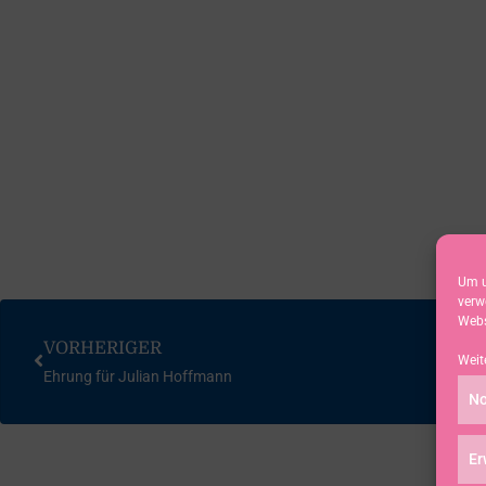
Um u
verw
Webs
VORHERIGER
Weit
Ehrung für Julian Hoffmann
No
Er