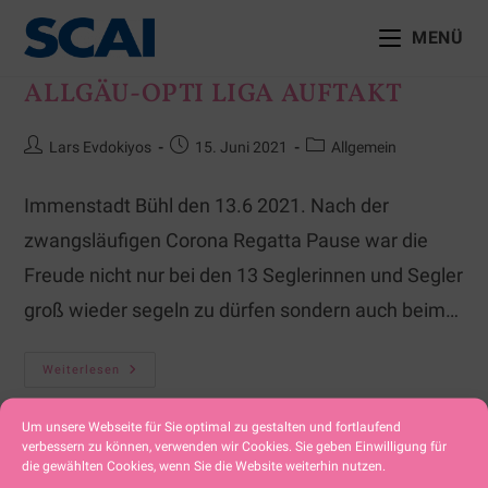
MENÜ
ALLGÄU-OPTI LIGA AUFTAKT
Lars Evdokiyos
15. Juni 2021
Allgemein
Immenstadt Bühl den 13.6 2021. Nach der
zwangsläufigen Corona Regatta Pause war die
Freude nicht nur bei den 13 Seglerinnen und Segler
groß wieder segeln zu dürfen sondern auch beim…
Weiterlesen
Um unsere Webseite für Sie optimal zu gestalten und fortlaufend
verbessern zu können, verwenden wir Cookies. Sie geben Einwilligung für
die gewählten Cookies, wenn Sie die Website weiterhin nutzen.