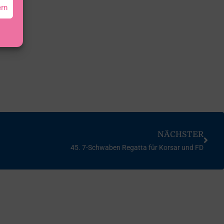
ern
NÄCHSTER
45. 7-Schwaben Regatta für Korsar und FD