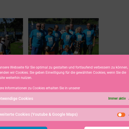
nsere Webseite für Sie optimal zu gestalten und fortlaufend verbessern zu können,
enden wir Cookies. Sie geben Einwilligung für die gewählten Cookies, wenn Sie die
ite weiterhin nutzen.
ere Informationen zu Cookies erhalten Sie in unserer
twendige Cookies
Immer aktiv
weiterte Cookies (Youtube & Google Maps)