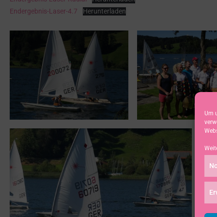
Endergebnis-Laser-4.7
Herunterladen
Um u
verw
Webs
Weit
No
Er