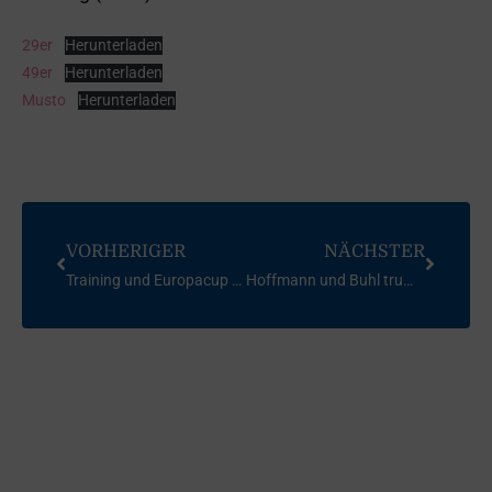
29er
Herunterladen
49er
Herunterladen
Musto
Herunterladen
VORHERIGER
NÄCHSTER
Training und Europacup Laser am Gardasee
Hoffmann und Buhl trumpfen in Kiel auf