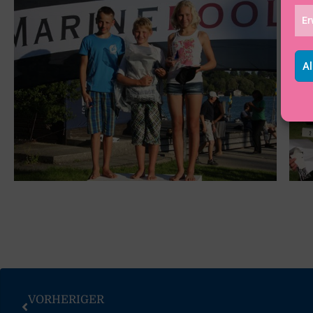
Er
Al
VORHERIGER