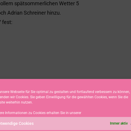
tollem spätsommerlichen Wetter 5
ch Adrian Schreiner hinzu.
 fest:
nsere Webseite für Sie optimal zu gestalten und fortlaufend verbessern zu können,
dialseglern.
enden wir Cookies. Sie geben Einwilligung für die gewählten Cookies, wenn Sie die
ite weiterhin nutzen.
ere Informationen zu Cookies erhalten Sie in unserer
twendige Cookies
Immer aktiv