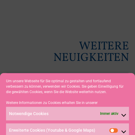
WEITERE
NEUIGKEITEN
Um unsere Webseite für Sie optimal zu gestalten und fortlaufend
BLAUES BAND 2026 –
verbessern zu können, verwenden wir Cookies. Sie geben Einwilligung für
TRAUMHAFTE BEDINGUNGEN
die gewählten Cookies, wenn Sie die Website weiterhin nutzen.
UND HOCHKLASSIGER
Weitere Informationen zu Cookies erhalten Sie in unserer
SEGELSPORT AUF DEM
Notwendige Cookies
Immer aktiv
GROSSEN ALPSEE
Erweiterte Cookies (Youtube & Google Maps)
Der Große Alpsee präsentierte sich beim diesjährigen