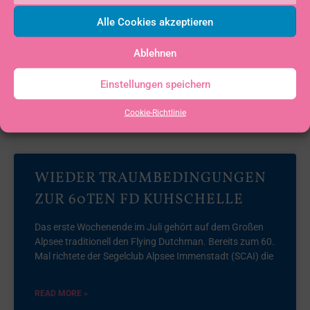
„Blauen Band“ von seiner schönsten Seite. Vor der
Alle Cookies akzeptieren
beeindruckenden Kulisse der Allgäuer Berge herrschten
nahezu ideale Segelbedingungen. Bei
Ablehnen
READ MORE »
Einstellungen speichern
Cookie-Richtlinie
20. Juli 2026
Keine Kommentare
WIEDER TRAUMBEDINGUNGEN
ZUR 60TEN FD KUHSCHELLE
Das erste Wochenende im Juli gehört auf dem Großen
Alpsee traditionell den Flying Dutchman. Bereits zum 60.
Mal richtete der Segelclub Alpsee Immenstadt (SCAI) die
READ MORE »