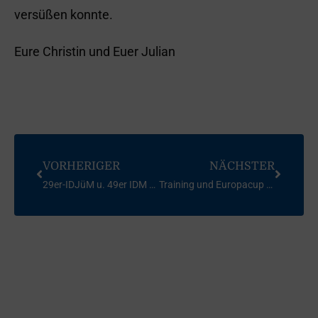
versüßen konnte.
Eure Christin und Euer Julian
VORHERIGER
NÄCHSTER
29er-IDJüM u. 49er IDM am Brombachsee 2014
Training und Europacup Laser am Gardasee