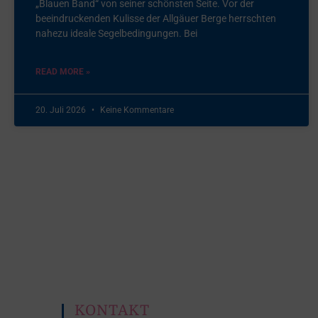
„Blauen Band“ von seiner schönsten Seite. Vor der
beeindruckenden Kulisse der Allgäuer Berge herrschten
nahezu ideale Segelbedingungen. Bei
READ MORE »
20. Juli 2026
Keine Kommentare
KONTAKT