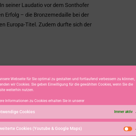
 In seiner Laudatio vor dem Sonthofer
n Erfolg – die Bronzemedaille bei der
n Europa-Titel. Zudem durfte sich der
nsere Webseite für Sie optimal zu gestalten und fortlaufend verbessern zu können,
enden wir Cookies. Sie geben Einwilligung für die gewählten Cookies, wenn Sie die
ite weiterhin nutzen.
ere Informationen zu Cookies erhalten Sie in unserer
twendige Cookies
Immer aktiv
weiterte Cookies (Youtube & Google Maps)