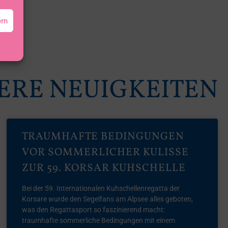
ern
ERE NEUIGKEITEN
TRAUMHAFTE BEDINGUNGEN
VOR SOMMERLICHER KULISSE
ZUR 59. KORSAR KUHSCHELLE
Bei der 59. Internationalen Kuhschellenregatta der
Korsare wurde den Segelfans am Alpsee alles geboten,
was den Regattasport so faszinierend macht:
traumhafte sommerliche Bedingungen mit einem