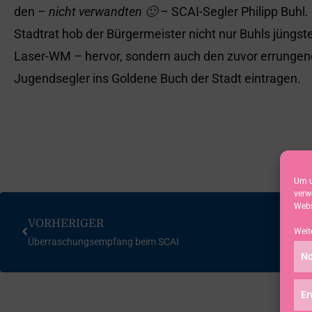
den –
nicht verwandten 🙂
– SCAI-Segler Philipp Buhl.
Stadtrat hob der Bürgermeister nicht nur Buhls jüngste
Laser-WM – hervor, sondern auch den zuvor errungene
Jugendsegler ins Goldene Buch der Stadt eintragen.
Um u
verw
Webs
VORHERIGER
Weit
Überraschungsempfang beim SCAI
No
Er