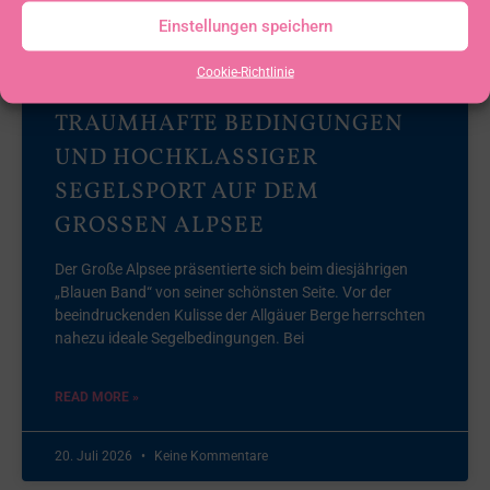
Einstellungen speichern
Cookie-Richtlinie
BLAUES BAND 2026 –
TRAUMHAFTE BEDINGUNGEN
UND HOCHKLASSIGER
SEGELSPORT AUF DEM
GROSSEN ALPSEE
Der Große Alpsee präsentierte sich beim diesjährigen
„Blauen Band“ von seiner schönsten Seite. Vor der
beeindruckenden Kulisse der Allgäuer Berge herrschten
nahezu ideale Segelbedingungen. Bei
READ MORE »
20. Juli 2026
Keine Kommentare