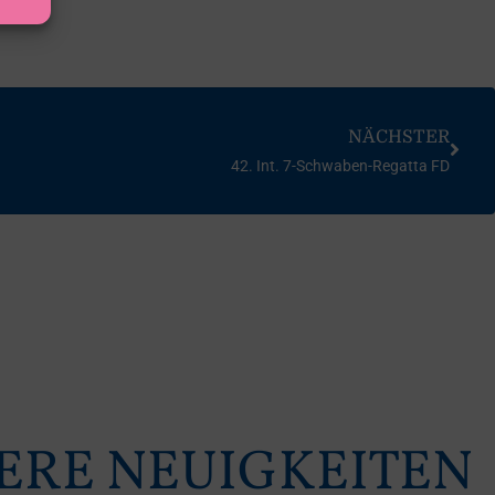
NÄCHSTER
42. Int. 7-Schwaben-Regatta FD
ERE NEUIGKEITEN