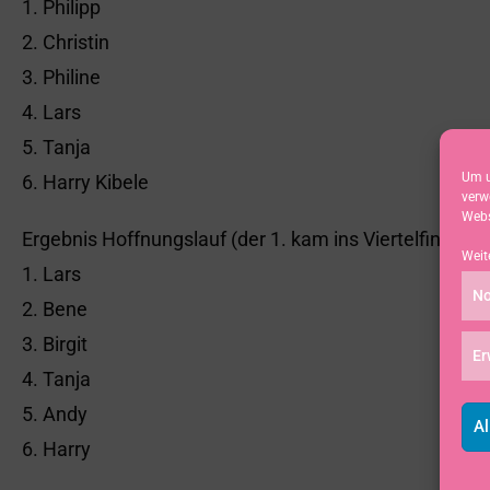
1. Philipp
2. Christin
3. Philine
4. Lars
5. Tanja
Um u
6. Harry Kibele
verw
Webs
Ergebnis Hoffnungslauf (der 1. kam ins Viertelfinale):
Weit
1. Lars
No
2. Bene
3. Birgit
Er
4. Tanja
5. Andy
Al
6. Harry