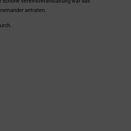
e schöne Vereinsveranstaltung war das
eneinander antraten.
durch.