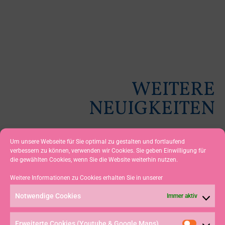
WEITERE
NEUIGKEITEN
Um unsere Webseite für Sie optimal zu gestalten und fortlaufend
BLAUES BAND 2026 –
verbessern zu können, verwenden wir Cookies. Sie geben Einwilligung für
die gewählten Cookies, wenn Sie die Website weiterhin nutzen.
TRAUMHAFTE BEDINGUNGEN
Weitere Informationen zu Cookies erhalten Sie in unserer
UND HOCHKLASSIGER
Notwendige Cookies
SEGELSPORT AUF DEM
Immer aktiv
GROSSEN ALPSEE
Erweiterte Cookies (Youtube & Google Maps)