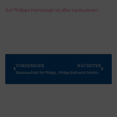
Auf Philipps Homepage ist alles nachzulesen
VORHERIGER
NÄCHSTER
Saisonauftakt für Philipp Buhl in Miami
Philipp Buhl wird Sonthofer Sportler des Jahres 2016