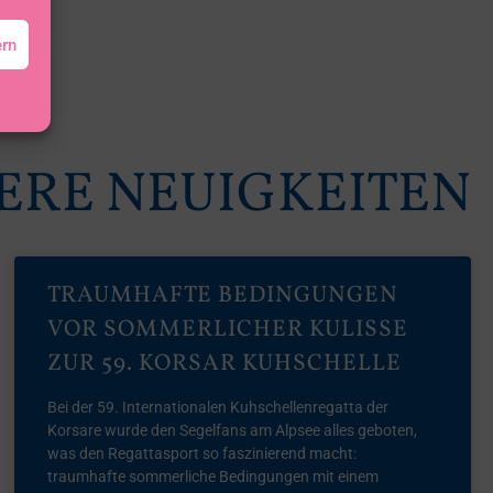
ern
ERE NEUIGKEITEN
TRAUMHAFTE BEDINGUNGEN
VOR SOMMERLICHER KULISSE
ZUR 59. KORSAR KUHSCHELLE
Bei der 59. Internationalen Kuhschellenregatta der
Korsare wurde den Segelfans am Alpsee alles geboten,
was den Regattasport so faszinierend macht:
traumhafte sommerliche Bedingungen mit einem