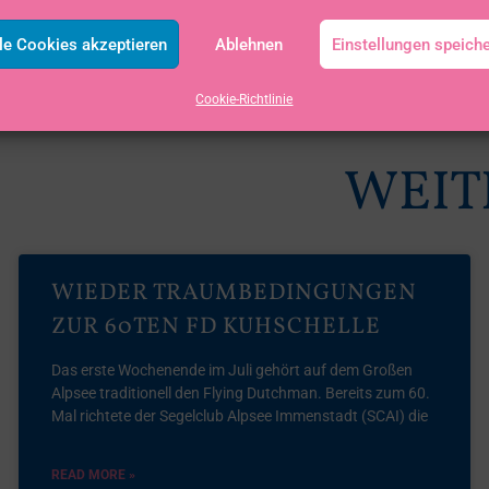
le Cookies akzeptieren
Ablehnen
Einstellungen speich
Cookie-Richtlinie
WEIT
WIEDER TRAUMBEDINGUNGEN
ZUR 60TEN FD KUHSCHELLE
Das erste Wochenende im Juli gehört auf dem Großen
Alpsee traditionell den Flying Dutchman. Bereits zum 60.
Mal richtete der Segelclub Alpsee Immenstadt (SCAI) die
READ MORE »