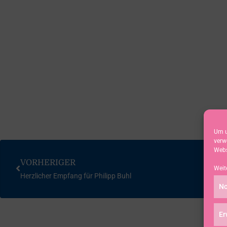
Um u
verw
Webs
VORHERIGER
Weit
Herzlicher Empfang für Philipp Buhl
No
Er