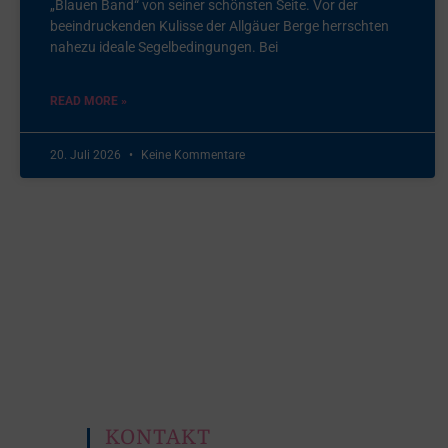
„Blauen Band“ von seiner schönsten Seite. Vor der
beeindruckenden Kulisse der Allgäuer Berge herrschten
nahezu ideale Segelbedingungen. Bei
READ MORE »
20. Juli 2026
Keine Kommentare
KONTAKT