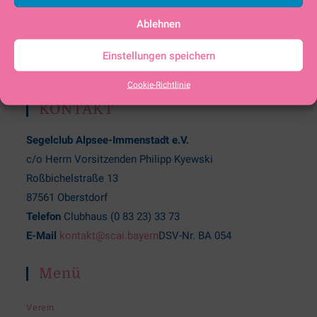
Weiterlesen
Ablehnen
Einstellungen speichern
Cookie-Richtlinie
KONTAKT
Segelclub Alpsee-Immenstadt e.V.
c/o Herrn Vorsitzenden Philipp Kyewski
Roßbichelstraße 13
87561 Oberstdorf
Telefon
Clubhaus (0 83 23) 33 73
E-Mail
kontakt@scai.bayern
DSV-Nr. BA 054
Menü
Verein