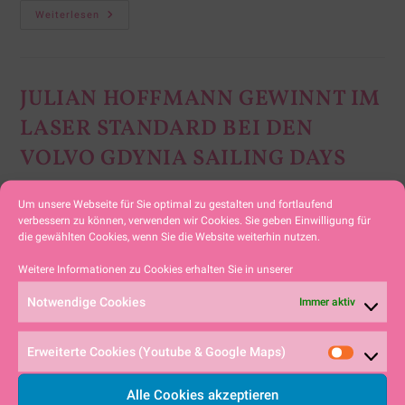
Weiterlesen
JULIAN HOFFMANN GEWINNT IM
LASER STANDARD BEI DEN
VOLVO GDYNIA SAILING DAYS
Lars Evdokiyos
12. Juli 2021
Um unsere Webseite für Sie optimal zu gestalten und fortlaufend
verbessern zu können, verwenden wir Cookies. Sie geben Einwilligung für
Allgemein
/
Jugend
/
Julian Hoffmann
die gewählten Cookies, wenn Sie die Website weiterhin nutzen.
Weitere Informationen zu Cookies erhalten Sie in unserer
Die Gdynia Sailing Days sind eine der wichtigsten
Notwendige Cookies
Segelveranstaltungen in Polen, die jedes Jahr im
Immer aktiv
Juli in der Danziger Bucht ausgetragen werden. Im
Erweiterte Cookies (Youtube & Google Maps)
Laufe eines 16-tägigen Zyklus starten rund 800…
Alle Cookies akzeptieren