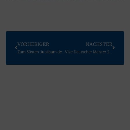
VORHERIGER
NÄCHSTER
Zum 50sten Jubiläum des Blauen Bandes bleibt der Wimpel bei den Bühler Segelfreunden, leider.
Vize-Deutscher Meister 2024 im Korsar: Guido Barth und Lucas Kiesling