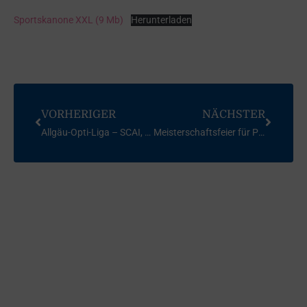
Sportskanone XXL (9 Mb)
Herunterladen
VORHERIGER
NÄCHSTER
Allgäu-Opti-Liga – SCAI, Großer Alpsee 2007
Meisterschaftsfeier für Philipp Buhl