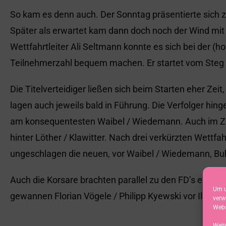
So kam es denn auch. Der Sonntag präsentierte sich 
Später als erwartet kam dann doch noch der Wind mit 
Wettfahrtleiter Ali Seltmann konnte es sich bei der 
Teilnehmerzahl bequem machen. Er startet vom Steg au
Die Titelverteidiger ließen sich beim Starten eher Zei
lagen auch jeweils bald in Führung. Die Verfolger hing
am konsequentesten Waibel / Wiedemann. Auch im Ziel
hinter Löther / Klawitter. Nach drei verkürzten Wettf
ungeschlagen die neuen, vor Waibel / Wiedemann, Buhl
Auch die Korsare brachten parallel zu den FD’s eine C
Um u
gewannen Florian Vögele / Philipp Kyewski vor Ilse 
verw
Webs
Weit