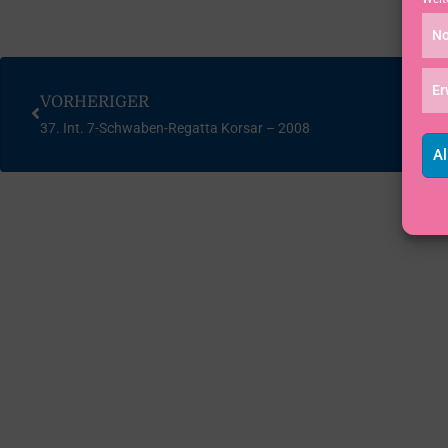
No
Er
VORHERIGER
37. Int. 7-Schwaben-Regatta Korsar – 2008
Al