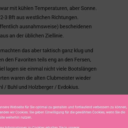
zwar mit kühlen Temperaturen, aber Sonne.
2-3 Bft aus westlichen Richtungen.
(hoffentlich ausnahmsweise) bescheidenen
s an der üblichen Ziellinie.
t, machten das aber taktisch ganz klug und
en den Favoriten teils eng an den Fersen,
 lagen sie einmal nicht viele Bootslängen
ahrten waren die alten Clubmeister wieder
 / Buhl und Holzberger / Evdokius.
lubmeisterschaft über die Bühne. Hier
nsere Webseite für Sie optimal zu gestalten und fortlaufend verbessern zu können,
Conrad / Thomas Conrad.
enden wir Cookies. Sie geben Einwilligung für die gewählten Cookies, wenn Sie die
ite weiterhin nutzen.
ere Informationen zu Cookies erhalten Sie in unserer