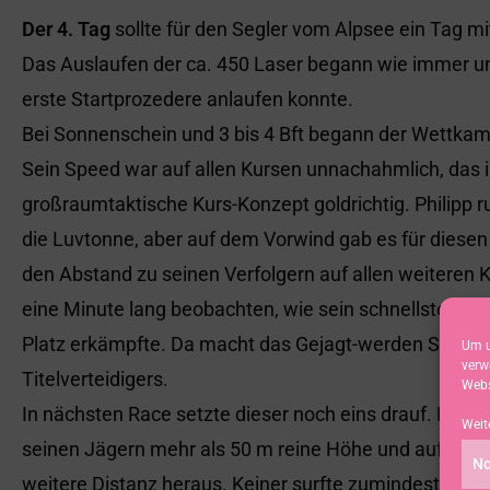
Der 4. Tag
sollte für den Segler vom Alpsee ein Tag 
Das Auslaufen der ca. 450 Laser begann wie immer um
erste Startprozedere anlaufen konnte.
Bei Sonnenschein und 3 bis 4 Bft begann der Wettkamp
Sein Speed war auf allen Kursen unnachahmlich, das i
großraumtaktische Kurs-Konzept goldrichtig. Philipp r
die Luvtonne, aber auf dem Vorwind gab es für diesen
den Abstand zu seinen Verfolgern auf allen weiteren Ku
eine Minute lang beobachten, wie sein schnellster Ver
Platz erkämpfte. Da macht das Gejagt-werden Spaß, u
Um u
verw
Titelverteidigers.
Webs
In nächsten Race setzte dieser noch eins drauf. Bere
Weit
seinen Jägern mehr als 50 m reine Höhe und auf dem R
No
weitere Distanz heraus. Keiner surfte zumindest an di