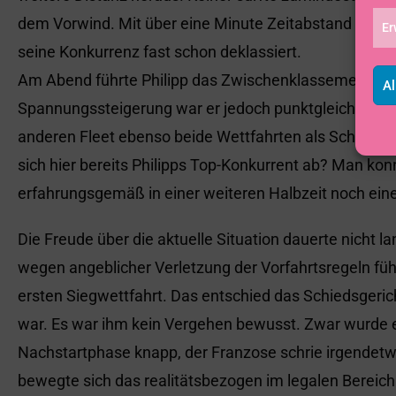
dem Vorwind. Mit über eine Minute Zeitabstand (entsp
Er
seine Konkurrenz fast schon deklassiert.
Am Abend führte Philipp das Zwischenklassement an
Al
Spannungssteigerung war er jedoch punktgleich mit d
anderen Fleet ebenso beide Wettfahrten als Schnellst
sich hier bereits Philipps Top-Konkurrent ab? Man k
erfahrungsgemäß in einer weiteren Halbzeit noch ei
Die Freude über die aktuelle Situation dauerte nicht 
wegen angeblicher Verletzung der Vorfahrtsregeln führt
ersten Siegwettfahrt. Das entschied das Schiedsgeri
war. Es war ihm kein Vergehen bewusst. Zwar wurde e
Nachstartphase knapp, der Franzose schrie irgendetw
bewegte sich das realitätsbezogen im legalen Bereich.