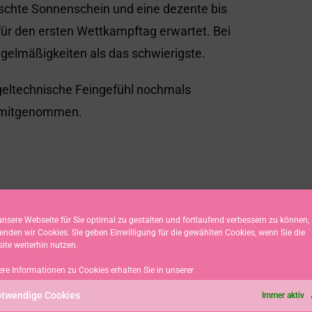
rrschte Sonnenschein und eine dezente bis
für den ersten Wettkampftag erwartet. Bei
gelmäßigkeiten als das schwierigste.
egeltechnische Feingefühl nochmals
n mitgenommen.
nsere Webseite für Sie optimal zu gestalten und fortlaufend verbessern zu können,
enden wir Cookies. Sie geben Einwilligung für die gewählten Cookies, wenn Sie die
ite weiterhin nutzen.
ere Informationen zu Cookies erhalten Sie in unserer
die Besten seine Qualifying-Serie.
twendige Cookies
Immer aktiv