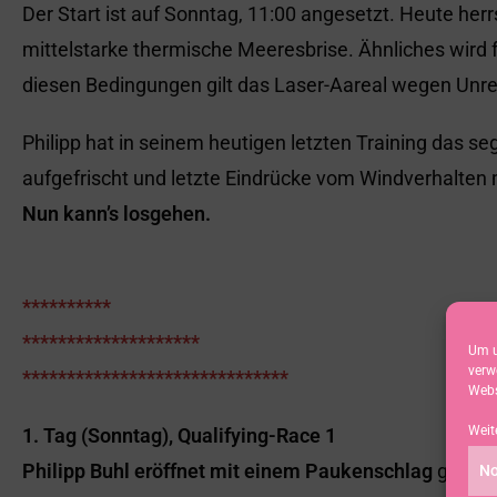
Der Start ist auf Sonntag, 11:00 angesetzt. Heute he
mittelstarke thermische Meeresbrise. Ähnliches wird 
diesen Bedingungen gilt das Laser-Aareal wegen Unre
Philipp hat in seinem heutigen letzten Training das s
aufgefrischt und letzte Eindrücke vom Windverhalte
Nun kann’s losgehen.
**********
********************
Um u
verw
******************************
Webs
Weit
1. Tag (Sonntag), Qualifying-Race 1
Philipp Buhl eröffnet mit einem Paukenschlag
gegen 
No