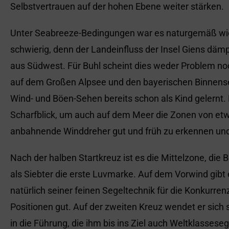
Selbstvertrauen auf der hohen Ebene weiter stärken.
Unter Seabreeze-Bedingungen war es naturgemäß wie
schwierig, denn der Landeinfluss der Insel Giens däm
aus Südwest. Für Buhl scheint dies weder Problem noch
auf dem Großen Alpsee und den bayerischen Binnensee
Wind- und Böen-Sehen bereits schon als Kind gelernt. E
Scharfblick, um auch auf dem Meer die Zonen von et
anbahnende Winddreher gut und früh zu erkennen und d
Nach der halben Startkreuz ist es die Mittelzone, die B
als Siebter die erste Luvmarke. Auf dem Vorwind gibt 
natürlich seiner feinen Segeltechnik für die Konkurre
Positionen gut. Auf der zweiten Kreuz wendet er sich 
in die Führung, die ihm bis ins Ziel auch Weltklassese