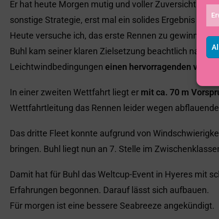
Er hat heute Morgen mutig und voller Zuversicht sei
Er
sonstige Strategie, erst mal ein solides Ergebnis …fa
Heute versuche ich, das erste Rennen zu gewinnen.“
Al
Buhl kam seiner klaren Zielsetzung beachtlich nahe. E
Leichtwindbedingungen
einen hervorragenden vierten
In einer zweiten Wettfahrt liegt er
mit ca. 70 m Vorspr
Wettfahrtleitung das Rennen leider wegen abflauen
Das dritte Fleet konnte aufgrund von Windschwierigkeit
bringen. Buhl liegt nun an 7. Stelle im Zwischenklass
Damit hat für Buhl das Weltcup-Event in Hyeres mit s
Erfahrungen begonnen. Darauf lässt sich aufbauen.
Für morgen ist eine bessere Seabreeze angekündigt.