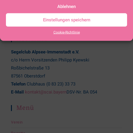
Ablehnen
Einstellungen speichern
Cookie-Richtlinie
KONTAKT
Segelclub Alpsee-Immenstadt e.V.
c/o Herrn Vorsitzenden Philipp Kyewski
Roßbichelstraße 13
87561 Oberstdorf
Telefon
Clubhaus (0 83 23) 33 73
E-Mail
kontakt@scai.bayern
DSV-Nr. BA 054
Menü
Verein