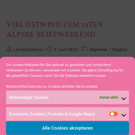
VIEL OSTWIND ZUM 19TEN
ALPSEE SKIFFWEEKEND
Lars Evdokiyos
2. Juni 2023
Allgemein
/
Regatta
Um unsere Webseite für Sie optimal zu gestalten und fortlaufend
Traditionsgemäß fand am verlängerten
verbessern zu können, verwenden wir Cookies. Sie geben Einwilligung für
Pfingstwochenende, mittlerweile zum 19ten Mal,
die gewählten Cookies, wenn Sie die Website weiterhin nutzen.
das Alpsee Skiff Weekend statt. Mit dieser Regatta
Weitere Informationen zu Cookies erhalten Sie in unserer
eröffnet der Segelclub Alpsee Immenstadt (SCAI)
Notwendige Cookies
Immer aktiv
jedes Jahr das Wettfahrtgeschehen auf dem
großen…
Erweiterte Cookies (Youtube & Google Maps)
Alle Cookies akzeptieren
Weiterlesen