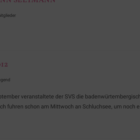
ANN SELTMANN
itglieder
12
ugend
eptember veranstaltete der SVS die badenwürtembergisc
ch fuhren schon am Mittwoch an Schluchsee, um noch 