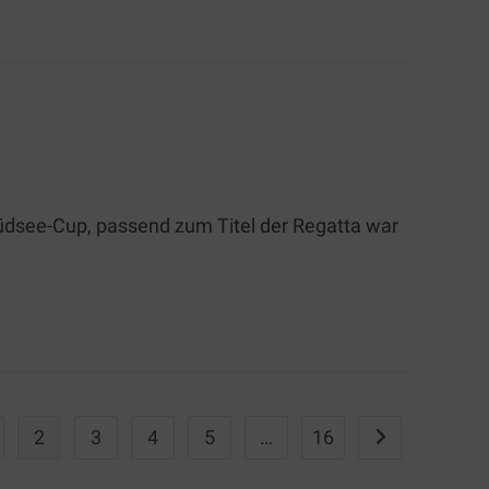
dsee-Cup, passend zum Titel der Regatta war
2
3
4
5
…
16