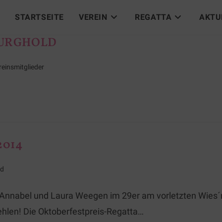
STARTSEITE
VEREIN
REGATTA
AKTU
BURGHOLD
reinsmitglieder
2014
nd
n Annabel und Laura Weegen im 29er am vorletzten Wie
ehlen! Die Oktoberfestpreis-Regatta…