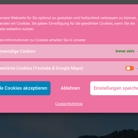
ZEIDLER
nsere Webseite für Sie optimal zu gestalten und fortlaufend verbessern zu können,
enden wir Cookies. Sie geben Einwilligung für die gewählten Cookies, wenn Sie die
nsmitglieder
ite weiterhin nutzen.
ere Informationen zu Cookies erhalten Sie in unserer
twendige Cookies
Immer aktiv
weiterte Cookies (Youtube & Google Maps)
le Cookies akzeptieren
Ablehnen
Einstellungen speich
Cookie-Richtlinie