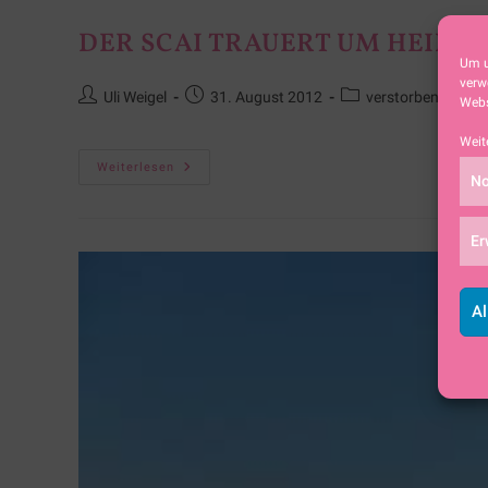
DER SCAI TRAUERT UM HEINZ 
Um u
verw
Uli Weigel
31. August 2012
verstorbene Verei
Webs
Weit
Weiterlesen
No
Er
Al