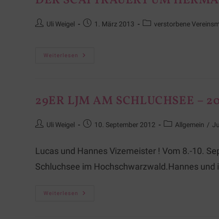
DER SCAI TRAUERT UM HERM
Uli Weigel
1. März 2013
verstorbene Vereinsm
Weiterlesen
29ER LJM AM SCHLUCHSEE – 20
Uli Weigel
10. September 2012
Allgemein
/
J
Lucas und Hannes Vizemeister ! Vom 8.-10. S
Schluchsee im Hochschwarzwald.Hannes und i
Weiterlesen