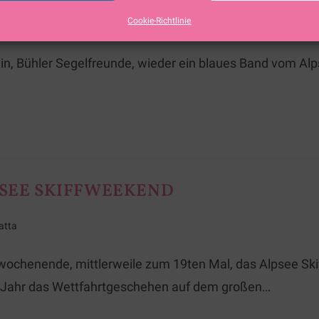
Cookie-Richtlinie
n
rein, Bühler Segelfreunde, wieder ein blaues Band vom A
PSEE SKIFFWEEKEND
atta
ochenende, mittlerweile zum 19ten Mal, das Alpsee Skiff
s Jahr das Wettfahrtgeschehen auf dem großen…