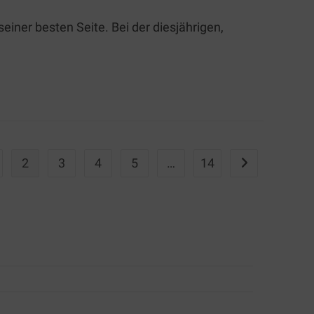
ner besten Seite. Bei der diesjährigen,
2
3
4
5
…
14