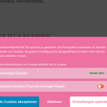
Preises. Von Windstille…
R ILCA KLASSEN
nsere Webseite für Sie optimal zu gestalten und fortlaufend verbessern zu können,
egatta
enden wir Cookies. Sie geben Einwilligung für die gewählten Cookies, wenn Sie die
ite weiterhin nutzen.
en sich 60 unerschrockene Segler um in drei Bootsklass
ere Informationen zu Cookies erhalten Sie in unserer
twendige Cookies
Immer aktiv
weiterte Cookies (Youtube & Google Maps)
le Cookies akzeptieren
Ablehnen
Einstellungen speich
HT AN DEN SCAI