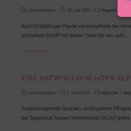
Lars Evdokiyos
18. Juli 2023
Regatta
/
Verei
Nach Dreijähriger Pause veranstalltete der Ve
schnellste Schiff mit seiner Crew für ein Jahr…
Weiterlesen
VIEL OSTWIND ZUM 19TEN AL
Lars Evdokiyos
2. Juni 2023
Allgemein
/
Reg
Traditionsgemäß fand am verlängerten Pfingstw
der Segelclub Alpsee Immenstadt (SCAI) jede