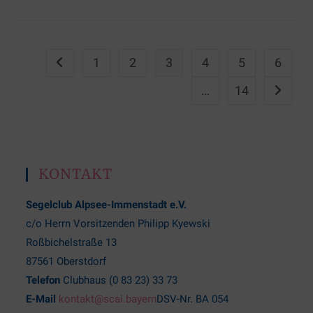
1
2
3
4
5
6
…
14
KONTAKT
Segelclub Alpsee-Immenstadt e.V.
c/o Herrn Vorsitzenden Philipp Kyewski
Roßbichelstraße 13
87561 Oberstdorf
Telefon
Clubhaus (0 83 23) 33 73
E-Mail
kontakt@scai.bayern
DSV-Nr. BA 054