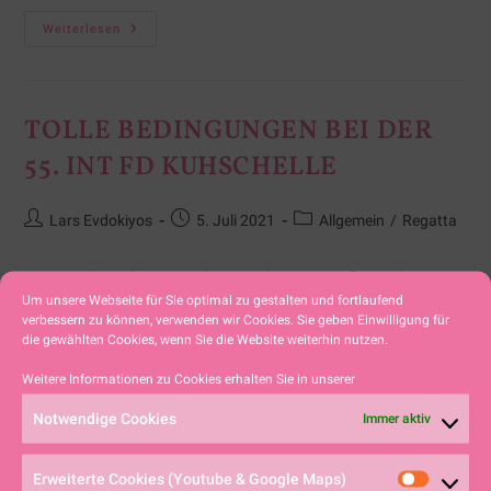
Weiterlesen
TOLLE BEDINGUNGEN BEI DER
55. INT FD KUHSCHELLE
Lars Evdokiyos
5. Juli 2021
Allgemein
/
Regatta
Ein Windreiches Wochenende am großen Alpsee
Um unsere Webseite für Sie optimal zu gestalten und fortlaufend
bescherte den 24 FD-Seglern viel ab. Gleich sechs
verbessern zu können, verwenden wir Cookies. Sie geben Einwilligung für
die gewählten Cookies, wenn Sie die Website weiterhin nutzen.
Wettfahrten wurden absolviert, drei am Samstag
Weitere Informationen zu Cookies erhalten Sie in unserer
und nochmals drei am Sonntag. Durch diese
Vielzahl an Wettfahrten…
Notwendige Cookies
Immer aktiv
Erweiterte Cookies (Youtube & Google Maps)
Weiterlesen