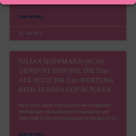
die beim SCAI stattgefunden hatte, waren es
ZUM ARTIKEL »
22. Juni 2021
JULIAN HOFFMANN (SCAI)
GEWINNT SOWOHL DIE U19-
ALS AUCH DIE U21-WERTUNG
BEIM EUROPA CUP IN POLEN
Nach sechs Tagen Training unter hervorragenden
Bedingungen mit karibischen Temperaturen und
toller Welle am Bundessstützpunkt in Kiel ging es ein
ZUM ARTIKEL »