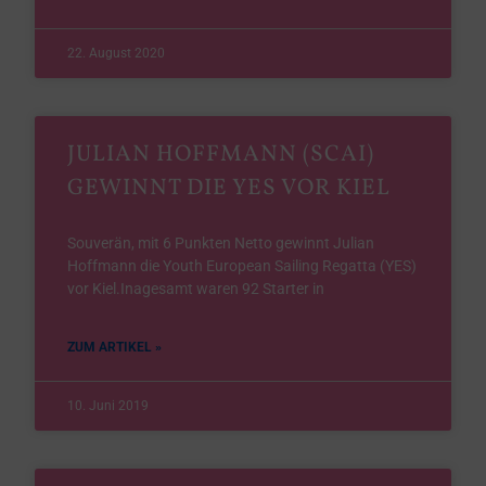
22. August 2020
JULIAN HOFFMANN (SCAI)
GEWINNT DIE YES VOR KIEL
Souverän, mit 6 Punkten Netto gewinnt Julian
Hoffmann die Youth European Sailing Regatta (YES)
vor Kiel.Inagesamt waren 92 Starter in
ZUM ARTIKEL »
10. Juni 2019