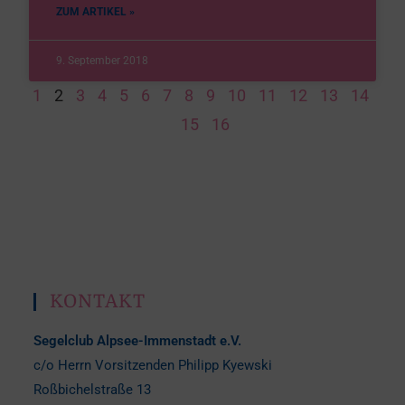
ZUM ARTIKEL »
9. September 2018
1
2
3
4
5
6
7
8
9
10
11
12
13
14
15
16
KONTAKT
Segelclub Alpsee-Immenstadt e.V.
c/o Herrn Vorsitzenden Philipp Kyewski
Roßbichelstraße 13