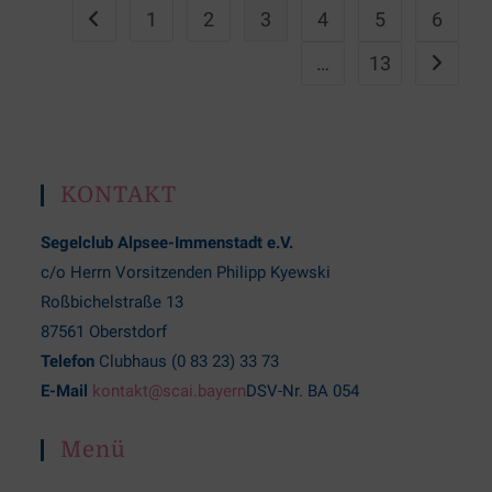
1
2
3
4
5
6
…
13
KONTAKT
Segelclub Alpsee-Immenstadt e.V.
c/o Herrn Vorsitzenden Philipp Kyewski
Roßbichelstraße 13
87561 Oberstdorf
Telefon
Clubhaus (0 83 23) 33 73
E-Mail
kontakt@scai.bayern
DSV-Nr. BA 054
Menü