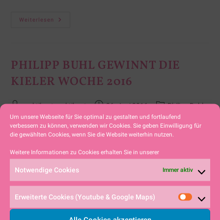
Weiterlesen
PHILIPP BUHL GEWINNT DIE
KIELER WOCHE 2016
praktikant praktikant
26. Juni 2016
Philipp Buhl
Um unsere Webseite für Sie optimal zu gestalten und fortlaufend
verbessern zu können, verwenden wir Cookies. Sie geben Einwilligung für
Philipp Buhl gewinnt zum wiederholten Male die
die gewählten Cookies, wenn Sie die Website weiterhin nutzen.
Kieler Woche.Herzliche Gratulation an unser
Weitere Informationen zu Cookies erhalten Sie in unserer
Clubmitglied. Einen ausführlichen Bericht darüber
Notwendige Cookies
Immer aktiv
gibt es auf Philipps eigener Homepage.
Erweiterte Cookies (Youtube & Google Maps)
Weiterlesen
Alle Cookies akzeptieren