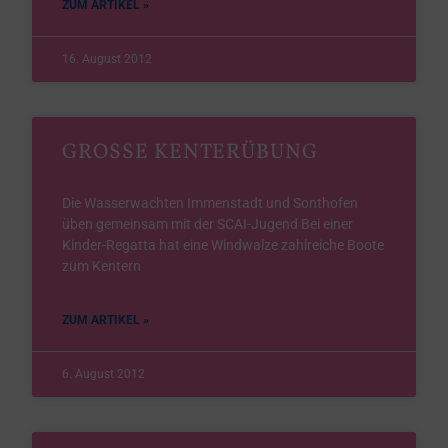
ZUM ARTIKEL »
16. August 2012
GROSSE KENTERÜBUNG
Die Wasserwachten Immenstadt und Sonthofen
üben gemeinsam mit der SCAI-Jugend Bei einer
Kinder-Regatta hat eine Windwalze zahlreiche Boote
zum Kentern
ZUM ARTIKEL »
6. August 2012