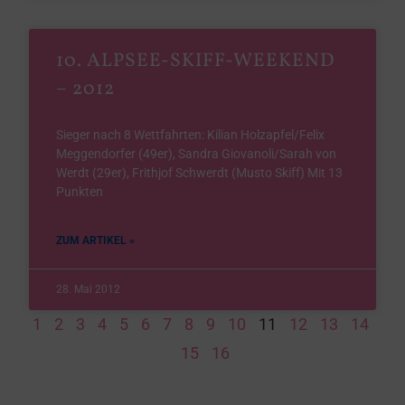
10. ALPSEE-SKIFF-WEEKEND
– 2012
Sieger nach 8 Wettfahrten: Kilian Holzapfel/Felix
Meggendorfer (49er), Sandra Giovanoli/Sarah von
Werdt (29er), Frithjof Schwerdt (Musto Skiff) Mit 13
Punkten
ZUM ARTIKEL »
28. Mai 2012
1
2
3
4
5
6
7
8
9
10
11
12
13
14
15
16