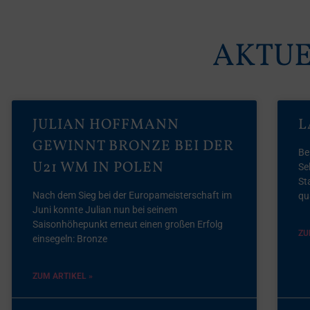
AKTUE
JULIAN HOFFMANN
L
GEWINNT BRONZE BEI DER
Be
U21 WM IN POLEN
Se
St
Nach dem Sieg bei der Europameisterschaft im
qua
Juni konnte Julian nun bei seinem
Saisonhöhepunkt erneut einen großen Erfolg
ZU
einsegeln: Bronze
ZUM ARTIKEL »