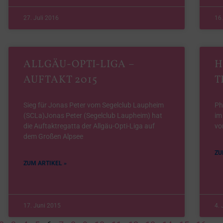
27. Juli 2016
16
ALLGÄU-OPTI-LIGA –
H
AUFTAKT 2015
T
Sieg für Jonas Peter vom Segelclub Laupheim
Ph
(SCLa)Jonas Peter (Segelclub Laupheim) hat
im
die Auftaktregatta der Allgäu-Opti-Liga auf
vo
dem Großen Alpsee
ZU
ZUM ARTIKEL »
17. Juni 2015
4. 