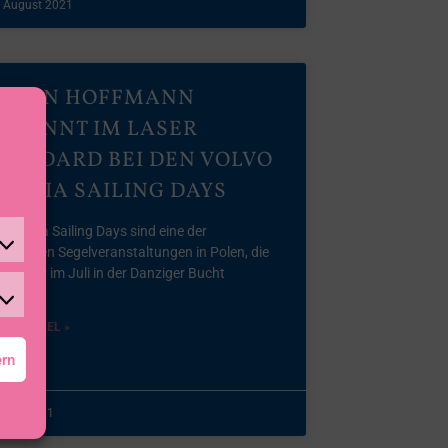
. August 2021
ULIAN HOFFMANN
EWINNT IM LASER
TANDARD BEI DEN VOLVO
DYNIA SAILING DAYS
e Gdynia Sailing Days sind eine der
chtigsten Segelveranstaltungen in Polen, die
des Jahr im Juli in der Danziger Bucht
M ARTIKEL »
ern
 Juli 2021