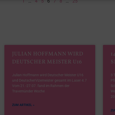
1
…
4
5
6
7
8
…
25
JULIAN HOFFMANN WIRD
1
DEUTSCHER MEISTER U16
S
Julian Hoffmann wird Deutscher Meister U16
3 
und DeutscherVizemeister gesamt im Laser 4.7
Pf
Vom 21.-27.07. fand im Rahmen der
Sc
Travemünder Woche
We
20
ZUM ARTIKEL »
ZU