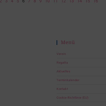
2
3
4
5
6
7
8
9
10
11
12
13
14
15
16
Menü
Verein
Regatta
Aktuelles
Terminkalender
Kontakt
Cookie-Richtlinie (EU)