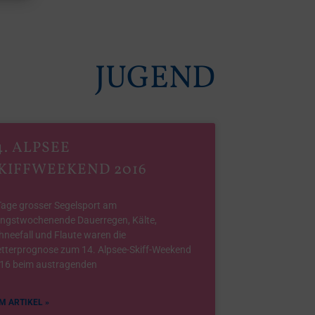
JUGEND
4. ALPSEE
KIFFWEEKEND 2016
Tage grosser Segelsport am
ingstwochenende Dauerregen, Kälte,
hneefall und Flaute waren die
tterprognose zum 14. Alpsee-Skiff-Weekend
16 beim austragenden
M ARTIKEL »