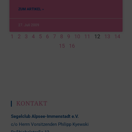
ZUM ARTIKEL »
27. Juli 2009
1
2
3
4
5
6
7
8
9
10
11
12
13
14
15
16
KONTAKT
Segelclub Alpsee-Immenstadt e.V.
c/o Herrn Vorsitzenden Philipp Kyewski