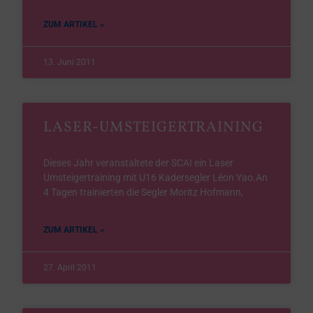
ZUM ARTIKEL »
13. Juni 2011
LASER-UMSTEIGERTRAINING
Dieses Jahr veranstaltete der SCAI ein Laser
Umsteigertraining mit U16 Kadersegler Léon Yao.An
4 Tagen trainierten die Segler Moritz Hofmann,
ZUM ARTIKEL »
27. April 2011