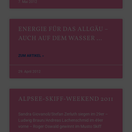
7. Mai 2012
ENERGIE FÜR DAS ALLGÄU –
AUCH AUF DEM WASSER …
ZUM ARTIKEL »
29. April 2012
ALPSEE-SKIFF-WEEKEND 2011
Sandra Giovanoli/Stefan Zerluth siegen im 29er –
Ludwig Braun/Andreas Lachenschmid im 49er
vorne – Roger Oswald gewinnt im Musto Skiff