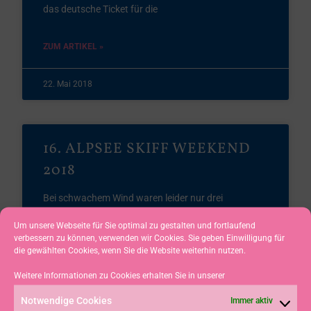
das deutsche Ticket für die
ZUM ARTIKEL »
22. Mai 2018
16. ALPSEE SKIFF WEEKEND
2018
Bei schwachem Wind waren leider nur drei
Wettfahrten möglich.Bei der 16. Auflage des Alpsee
Um unsere Webseite für Sie optimal zu gestalten und fortlaufend
Skiff-Weekends waren 35 Skiffs aus vier
verbessern zu können, verwenden wir Cookies. Sie geben Einwilligung für
die gewählten Cookies, wenn Sie die Website weiterhin nutzen.
ZUM ARTIKEL »
Weitere Informationen zu Cookies erhalten Sie in unserer
Notwendige Cookies
Immer aktiv
21. Mai 2018