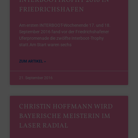
INTERBOOTTROPHY 2016 IN
FRIEDRICHSHAFEN
Am ersten INTERBOOT-Wochenende 17. und 18.
September 2016 fand vor der Friedrichshafener
Uferpromenade die zwölfte Interboot-Trophy
statt.Am Start waren sechs
ZUM ARTIKEL »
21. September 2016
CHRISTIN HOFFMANN WIRD
BAYERISCHE MEISTERIN IM
LASER RADIAL