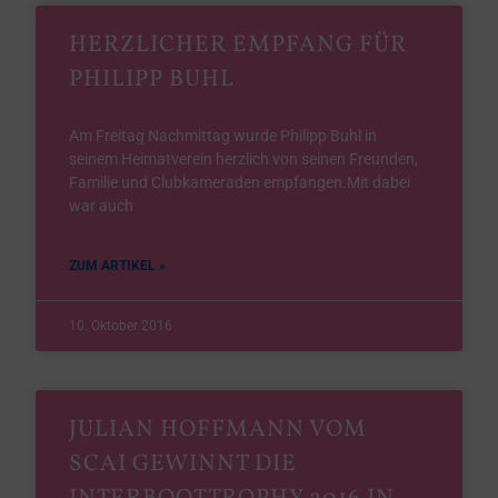
HERZLICHER EMPFANG FÜR
PHILIPP BUHL
Am Freitag Nachmittag wurde Philipp Buhl in
seinem Heimatverein herzlich von seinen Freunden,
Familie und Clubkameraden empfangen.Mit dabei
war auch
ZUM ARTIKEL »
10. Oktober 2016
JULIAN HOFFMANN VOM
SCAI GEWINNT DIE