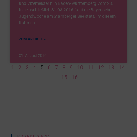
und Vizemeisterin in Baden-Württemberg Vom 28.
bis einschließlich 31.08.2016 fand die Bayerische
Jugendwoche am Starnberger See statt. Im diesem
Rahmen
ZUM ARTIKEL »
31. August 2016
1
2
3
4
5
6
7
8
9
10
11
12
13
14
15
16