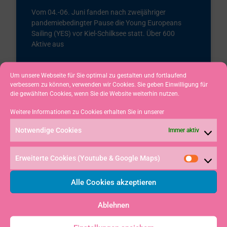
Vom 04.-06. Juni fanden nach zweijähriger
pandemiebedingter Pause die Young Europeans
Sailing (YES) vor Kiel-Schilksee statt. Über 600
Aktive aus
ZUM ARTIKEL »
Um unsere Webseite für Sie optimal zu gestalten und fortlaufend
verbessern zu können, verwenden wir Cookies. Sie geben Einwilligung für
die gewählten Cookies, wenn Sie die Website weiterhin nutzen.
17. Juni 2022
Weitere Informationen zu Cookies erhalten Sie in unserer
1
…
3
4
5
6
7
…
25
Notwendige Cookies
Immer aktiv
Erweiterte Cookies (Youtube & Google Maps)
JUGEND
Alle Cookies akzeptieren
Ablehnen
JULIAN HOFFMANN BEI DER