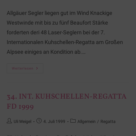
Allgäuer Segler liegen gut im Wind Knackige
Westwinde mit bis zu fünf Beaufort Stärke
forderten deri 48 Laser-Seglern bei der 7.
Internationalen Kuhschellen-Regatta am Großen
Alpsee einiges an Kondition ab.…
Weiterlesen
34. INT. KUHSCHELLEN-REGATTA
FD 1999
Uli Weigel
4. Juli 1999
Allgemein
/
Regatta