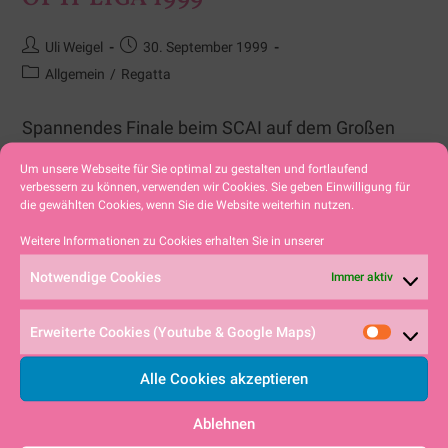
Uli Weigel
30. September 1999
Allgemein
/
Regatta
Spannendes Finale beim SCAI auf dem Großen
Alpsee Der SCAI-Segler Marco Fontana hat die vier
Um unsere Webseite für Sie optimal zu gestalten und fortlaufend
verbessern zu können, verwenden wir Cookies. Sie geben Einwilligung für
Regatten umfassende Allgäu-Opti-Liga 1999
die gewählten Cookies, wenn Sie die Website weiterhin nutzen.
knapp für sich entschieden. Nach dem Finale auf
Weitere Informationen zu Cookies erhalten Sie in unserer
dem Großen Alpsee…
Notwendige Cookies
Immer aktiv
Weiterlesen
Erweiterte Cookies (Youtube & Google Maps)
Alle Cookies akzeptieren
29. INT. SIEBEN-SCHWABEN-
Ablehnen
REGATTA KORSAR 1999