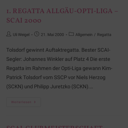
1. REGATTA ALLGÄU-OPTI-LIGA –
SCAI 2000
Uli Weigel
21. Mai 2000
Allgemein
/
Regatta
Tolsdorf gewinnt Auftaktregatta. Bester SCAI-
Segler: Johannes Winkler auf Platz 4 Die erste
Regatta im Rahmen der Opti-Liga gewann Kim-
Patrick Tolsdorf vom SSCP vor Niels Herzog
(SCKN) und Philipp Juretzko (SCKN).…
Weiterlesen